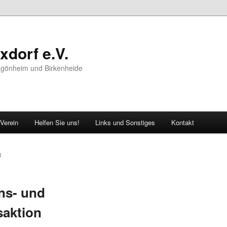
xdorf e.V.
ußgönheim und Birkenheide
 Verein
Helfen Sie uns!
Links und Sonstiges
Kontakt
N
ns- und
aktion