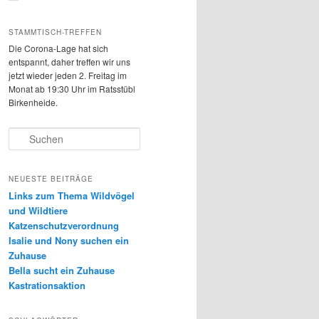
STAMMTISCH-TREFFEN
Die Corona-Lage hat sich
entspannt, daher treffen wir uns
jetzt wieder
jeden 2. Freitag im
Monat ab 19:30 Uhr im Ratsstübl
Birkenheide.
S
u
c
h
NEUESTE BEITRÄGE
e
Links zum Thema Wildvögel
n
und Wildtiere
Katzenschutzverordnung
Isalie und Nony suchen ein
Zuhause
Bella sucht ein Zuhause
Kastrationsaktion