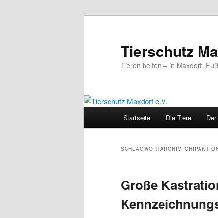
Zum
Zum
primären
sekundären
Inhalt
Inhalt
Tierschutz Ma
springen
springen
Tieren helfen – in Maxdorf, F
Hauptmenü
Startseite
Die Tiere
Der
SCHLAGWORTARCHIV:
CHIPAKTIO
Große Kastratio
Kennzeichnungs