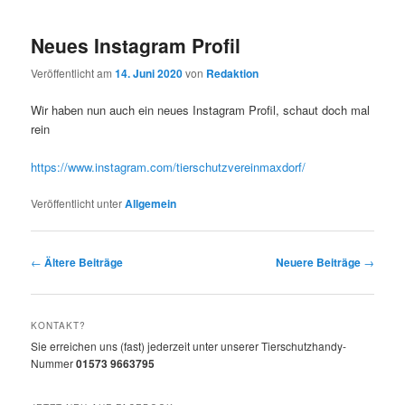
Neues Instagram Profil
Veröffentlicht am
14. Juni 2020
von
Redaktion
Wir haben nun auch ein neues Instagram Profil, schaut doch mal
rein
https://www.instagram.com/tierschutzvereinmaxdorf/
Veröffentlicht unter
Allgemein
Beitragsnavigation
←
Ältere Beiträge
Neuere Beiträge
→
KONTAKT?
Sie erreichen uns (fast) jederzeit unter unserer Tierschutzhandy-
Nummer
01573 9663795