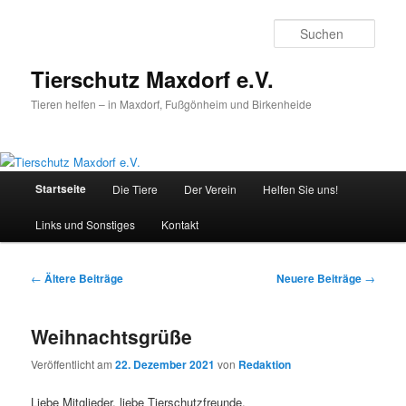
Zum
Zum
primären
sekundären
Such
Inhalt
Inhalt
springen
springen
Tierschutz Maxdorf e.V.
Tieren helfen – in Maxdorf, Fußgönheim und Birkenheide
Hauptmenü
Startseite
Die Tiere
Der Verein
Helfen Sie uns!
Links und Sonstiges
Kontakt
Beitragsnavigation
←
Ältere Beiträge
Neuere Beiträge
→
Weihnachtsgrüße
Veröffentlicht am
22. Dezember 2021
von
Redaktion
Liebe Mitglieder, liebe Tierschutzfreunde,