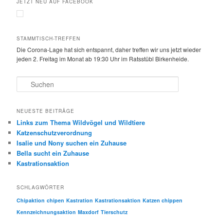
JETZT NEU AUF FACEBOOK
STAMMTISCH-TREFFEN
Die Corona-Lage hat sich entspannt, daher treffen wir uns jetzt wieder
jeden 2. Freitag im Monat ab 19:30 Uhr im Ratsstübl Birkenheide.
S
u
c
h
NEUESTE BEITRÄGE
e
Links zum Thema Wildvögel und Wildtiere
n
Katzenschutzverordnung
Isalie und Nony suchen ein Zuhause
Bella sucht ein Zuhause
Kastrationsaktion
SCHLAGWÖRTER
Chipaktion
chipen
Kastration
Kastrationsaktion
Katzen chippen
Kennzeichnungsaktion
Maxdorf
Tierschutz