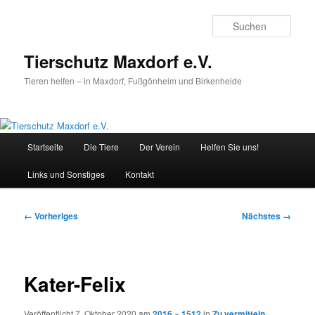
Zum
primären
Such
Inhalt
springen
Tierschutz Maxdorf e.V.
Tieren helfen – in Maxdorf, Fußgönheim und Birkenheide
Hauptmenü
Startseite
Die Tiere
Der Verein
Helfen Sie uns!
Links und Sonstiges
Kontakt
Bilder-
← Vorheriges
Nächstes →
Navigation
Kater-Felix
Veröffentlicht
7. Oktober 2020
am
2016 × 1512
in
Zu vermitteln