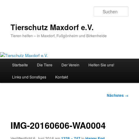
Zum
primären
Such
Inhalt
springen
Tierschutz Maxdorf e.V.
Tieren helfen – in Maxdorf, Fußgönheim und Birkenheide
Hauptmenü
Startseite
Die Tiere
Der Verein
Helfen Sie uns!
Links und Sonstiges
Kontakt
Bilder-
Nächstes →
Navigation
IMG-20160606-WA0004
Veröffentlicht
6. Juni 2016
am
1328 × 747
in
Happy End