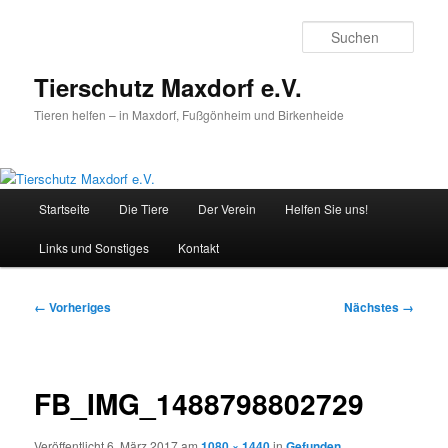
Zum
primären
Such
Inhalt
springen
Tierschutz Maxdorf e.V.
Tieren helfen – in Maxdorf, Fußgönheim und Birkenheide
Hauptmenü
Startseite
Die Tiere
Der Verein
Helfen Sie uns!
Links und Sonstiges
Kontakt
Bilder-
← Vorheriges
Nächstes →
Navigation
FB_IMG_1488798802729
Veröffentlicht
6. März 2017
am
1080 × 1440
in
Gefunden